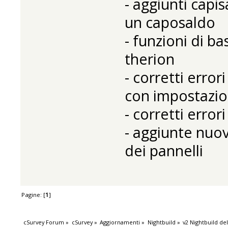
- aggiunti capis
un caposaldo
- funzioni di b
therion
- corretti erro
con impostazion
- corretti error
- aggiunte nuov
dei pannelli
Pagine: [
1
]
cSurvey Forum
»
cSurvey
»
Aggiornamenti
»
Nightbuild
»
v2 Nightbuild de