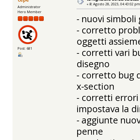
«
il:
Agosto 28, 2023, 04:43:02 pm
Administrator
Hero Member
- nuovi simboli 
- corretto pro
oggetti assiem
Post: 681
- corretti vari 
disegno
- corretto bug 
x-section
- corretti error
impostava la d
- aggiunte nuov
penne