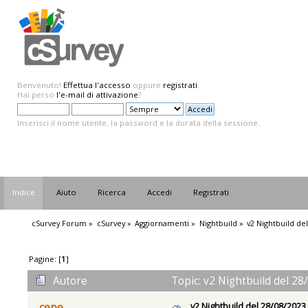
Benvenuto!
Effettua l'accesso
oppure
registrati
.
Hai perso
l'e-mail di attivazione
?
Inserisci il nome utente, la password e la durata della sessione.
Indice
Aiuto
Ricerca
Accedi
Registrati
cSurvey Forum
»
cSurvey
»
Aggiornamenti
»
Nightbuild
»
v2 Nightbuild de
Pagine: [
1
]
Autore
Topic: v2 Nightbuild del 28
v2 Nightbuild del 28/08/2023
cepe