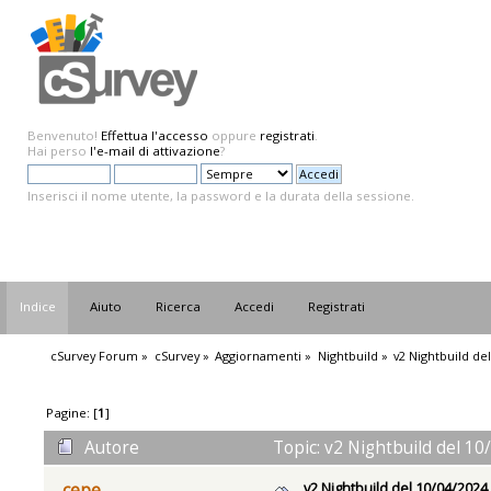
Benvenuto!
Effettua l'accesso
oppure
registrati
.
Hai perso
l'e-mail di attivazione
?
Inserisci il nome utente, la password e la durata della sessione.
Indice
Aiuto
Ricerca
Accedi
Registrati
cSurvey Forum
»
cSurvey
»
Aggiornamenti
»
Nightbuild
»
v2 Nightbuild de
Pagine: [
1
]
Autore
Topic: v2 Nightbuild del 10
v2 Nightbuild del 10/04/2024
cepe