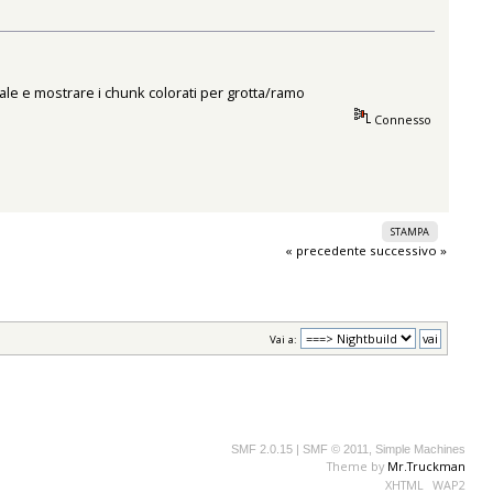
nale e mostrare i chunk colorati per grotta/ramo
Connesso
STAMPA
« precedente
successivo »
Vai a:
SMF 2.0.15
|
SMF © 2011
,
Simple Machines
Theme by
Mr.Truckman
XHTML
WAP2