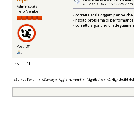
«
il:
Aprile 10, 2024, 12:22:07 pm 
Administrator
Hero Member
- corretta scala oggetti penne che 
- risolto problema di performance
- corretto algoritmo di adeguament
Post: 681
Pagine: [
1
]
cSurvey Forum
»
cSurvey
»
Aggiornamenti
»
Nightbuild
»
v2 Nightbuild de