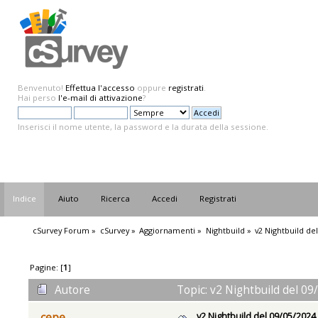
Benvenuto!
Effettua l'accesso
oppure
registrati
.
Hai perso
l'e-mail di attivazione
?
Inserisci il nome utente, la password e la durata della sessione.
Indice
Aiuto
Ricerca
Accedi
Registrati
cSurvey Forum
»
cSurvey
»
Aggiornamenti
»
Nightbuild
»
v2 Nightbuild de
Pagine: [
1
]
Autore
Topic: v2 Nightbuild del 09
v2 Nightbuild del 09/05/2024
cepe