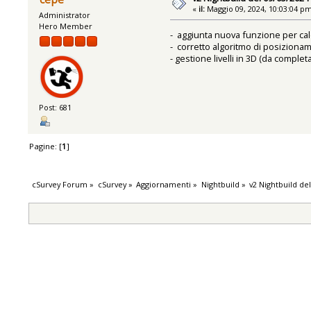
«
il:
Maggio 09, 2024, 10:03:04 p
Administrator
Hero Member
- aggiunta nuova funzione per cal
- corretto algoritmo di posizionam
- gestione livelli in 3D (da complet
Post: 681
Pagine: [
1
]
cSurvey Forum
»
cSurvey
»
Aggiornamenti
»
Nightbuild
»
v2 Nightbuild de