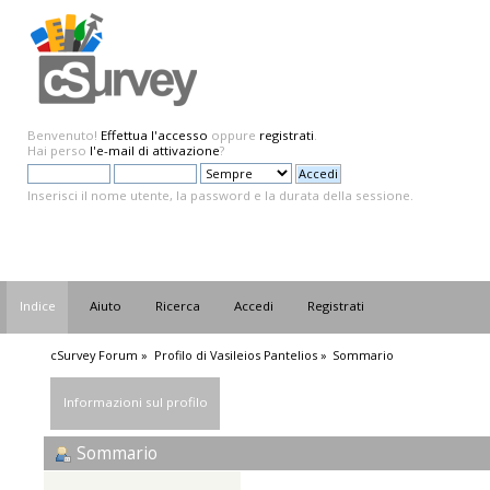
Benvenuto!
Effettua l'accesso
oppure
registrati
.
Hai perso
l'e-mail di attivazione
?
Inserisci il nome utente, la password e la durata della sessione.
Indice
Aiuto
Ricerca
Accedi
Registrati
cSurvey Forum
»
Profilo di Vasileios Pantelios
»
Sommario
Informazioni sul profilo
Sommario