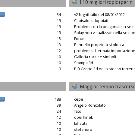
I 10 migliori topic (per n. 
34
v2 Nightbuild del 08/01/2022
19
Capisaldi sdoppiati
19
Problemi con la poligonale in sez
19
Splay non visualizzati nella sezio
15
Forum
13
Pannello proprietà si blocca
12
problemi schermata importazion
10
Galleria rocce e simboli
10
Stampa 3d
9
Più Grotte 3d nello stesso terren
Maggior tempo trascorso
188
cepe
39
Angelo Roncolato
24
fato
12
dperhinek
10
laflauta
10
stefanoro