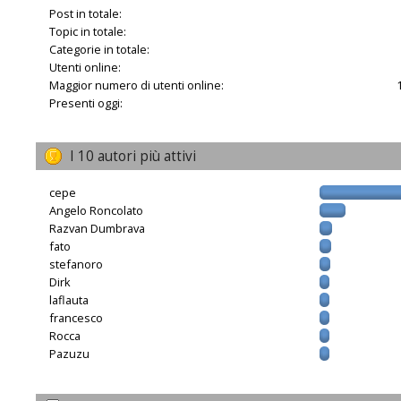
Post in totale:
Topic in totale:
Categorie in totale:
Utenti online:
Maggior numero di utenti online:
Presenti oggi:
I 10 autori più attivi
cepe
Angelo Roncolato
Razvan Dumbrava
fato
stefanoro
Dirk
laflauta
francesco
Rocca
Pazuzu