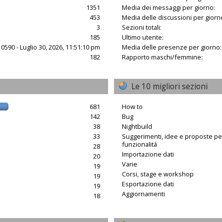
1351
Media dei messaggi per giorno:
453
Media delle discussioni per giorn
3
Sezioni totali:
185
Ultimo utente:
10590 - Luglio 30, 2026, 11:51:10 pm
Media delle presenze per giorno:
182
Rapporto maschi/femmine:
Le 10 migliori sezioni
681
How to
142
Bug
38
Nightbuild
33
Suggerimenti, idee e proposte p
funzionalità
28
Importazione dati
20
Varie
19
Corsi, stage e workshop
19
Esportazione dati
19
Aggiornamenti
18