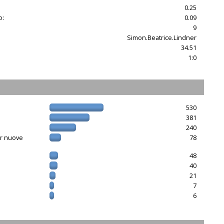
0.25
o:
0.09
9
Simon.Beatrice.Lindner
34.51
1:0
530
381
240
er nuove
78
48
40
21
7
6