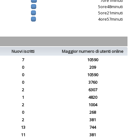
7ore1minuti
5ore48minuti
5ore21minuti
4ore57minuti
Nuovi iscritti
Maggior numero di utenti online
7
10590
0
209
0
10590
0
3760
2
6307
1
4820
2
1004
0
268
2
381
13
744
11
381