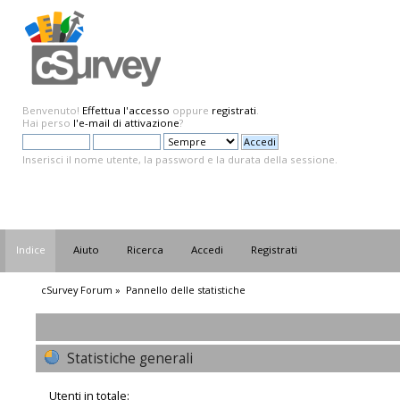
Benvenuto!
Effettua l'accesso
oppure
registrati
.
Hai perso
l'e-mail di attivazione
?
Inserisci il nome utente, la password e la durata della sessione.
Indice
Aiuto
Ricerca
Accedi
Registrati
cSurvey Forum
»
Pannello delle statistiche
Statistiche generali
Utenti in totale: