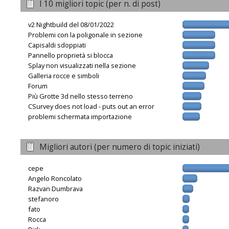
I 10 migliori topic (per n. di post)
v2 Nightbuild del 08/01/2022
Problemi con la poligonale in sezione
Capisaldi sdoppiati
Pannello proprietà si blocca
Splay non visualizzati nella sezione
Galleria rocce e simboli
Forum
Più Grotte 3d nello stesso terreno
CSurvey does not load - puts out an error
problemi schermata importazione
Migliori autori (per numero di topic iniziati)
cepe
Angelo Roncolato
Razvan Dumbrava
stefanoro
fato
Rocca