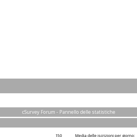
cSurvey Forum - Pannello delle statistiche
150
Media delle iscrizioni per giorno: