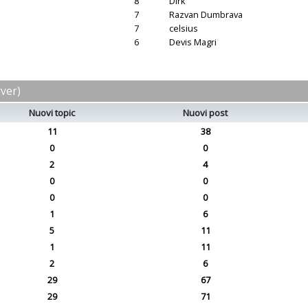
8
Dirk
7
Razvan Dumbrava
7
celsius
6
Devis Magri
rver)
Nuovi topic
Nuovi post
11
38
0
0
2
4
0
0
0
0
1
6
5
11
1
11
2
6
29
67
29
71