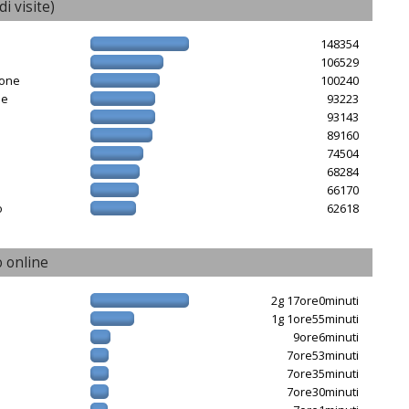
di visite)
148354
106529
ione
100240
ne
93223
93143
89160
e
74504
68284
66170
o
62618
 online
2g 17ore0minuti
1g 1ore55minuti
9ore6minuti
7ore53minuti
7ore35minuti
7ore30minuti