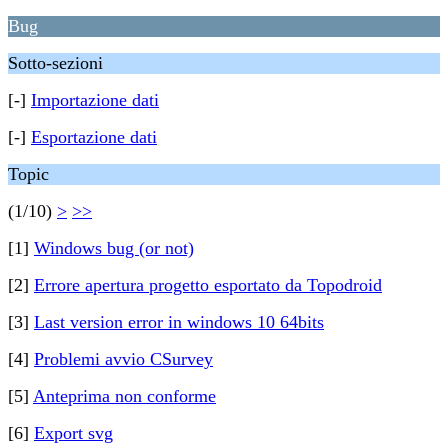
Bug
Sotto-sezioni
[-]
Importazione dati
[-]
Esportazione dati
Topic
(1/10)
>
>>
[1]
Windows bug (or not)
[2]
Errore apertura progetto esportato da Topodroid
[3]
Last version error in windows 10 64bits
[4]
Problemi avvio CSurvey
[5]
Anteprima non conforme
[6]
Export svg