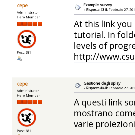
Example survey
cepe
«
Risposta #3 il:
Febbraio 27, 201
Administrator
Hero Member
At this link you
tutorial. In fol
levels of progr
Post: 681
http://www.csu
Gestione degli splay
cepe
«
Risposta #4 il:
Febbraio 27, 201
Administrator
Hero Member
A questi link s
mostrano come v
varie proiezioni
Post: 681