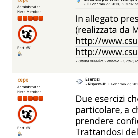
«
il:
Febbraio 27, 2018, 09:36:02 p
Administrator
Hero Member
In allegato pre
(realizzata da M
http://www.csu
Post: 681
http://www.csu
«
Ultima modifica: Febbraio 27, 2018, 
Esercizi
cepe
«
Risposta #1 il:
Febbraio 27, 201
Administrator
Hero Member
Due esercizi che
particolare, a 
prendere confi
Post: 681
Trattandosi del