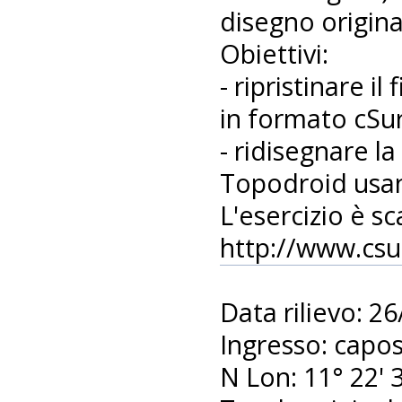
disegno original
Obiettivi:
- ripristinare il
in formato cSu
- ridisegnare l
Topodroid usan
L'esercizio è sc
http://www.csur
Data rilievo: 2
Ingresso: capo
N Lon: 11° 22' 