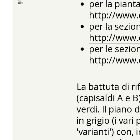
per la pianta
http://www.
per la sezio
http://www.
per le sezion
http://www.
La battuta di r
(capisaldi A e 
verdi. Il piano 
in grigio (i var
'varianti') con, 