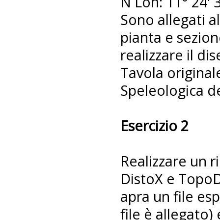
N Lon: 11° 24' 
Sono allegati al
pianta e sezion
realizzare il di
Tavola original
Speleologica d
Esercizio 2
Realizzare un r
DistoX e TopoDr
apra un file es
file è allegato)