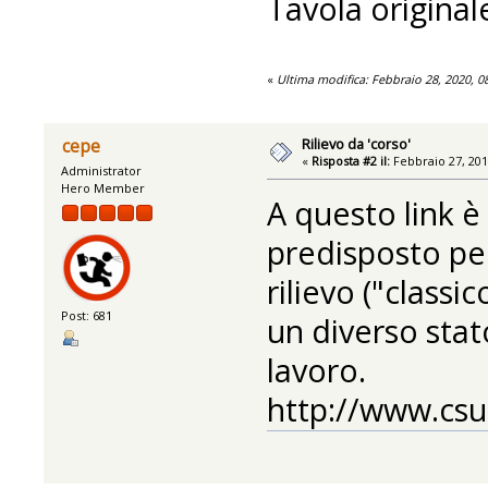
Tavola originale
«
Ultima modifica: Febbraio 28, 2020, 
Rilievo da 'corso'
cepe
«
Risposta #2 il:
Febbraio 27, 201
Administrator
Hero Member
A questo link è 
predisposto per
rilievo ("classi
Post: 681
un diverso sta
lavoro.
http://www.csu