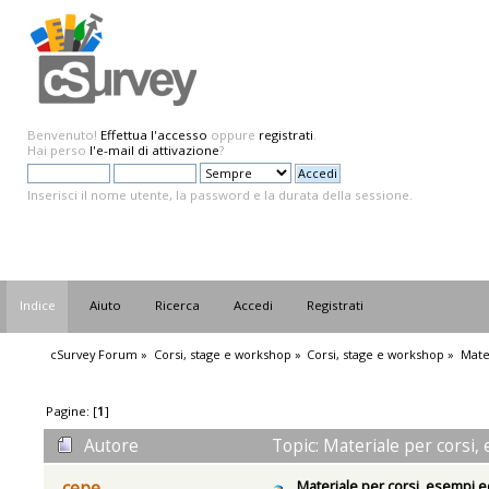
Benvenuto!
Effettua l'accesso
oppure
registrati
.
Hai perso
l'e-mail di attivazione
?
Inserisci il nome utente, la password e la durata della sessione.
Indice
Aiuto
Ricerca
Accedi
Registrati
cSurvey Forum
»
Corsi, stage e workshop
»
Corsi, stage e workshop
»
Mate
Pagine: [
1
]
Autore
Topic: Materiale per corsi,
Materiale per corsi, esempi e
cepe