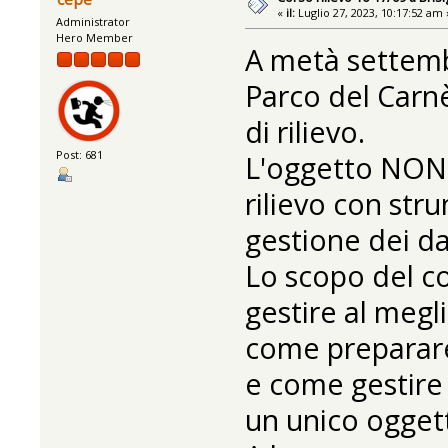
«
il:
Luglio 27, 2023, 10:17:52 am 
Administrator
Hero Member
A metà settemb
Parco del Carnè
di rilievo.
Post: 681
L'oggetto NON 
rilievo con stru
gestione dei da
Lo scopo del c
gestire al megli
come preparare 
e come gestire l
un unico ogget