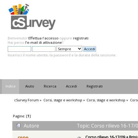
Benvenuto!
Effettua l'accesso
oppure
registrati
.
Hai perso
l'e-mail di attivazione
?
Inserisci il nome utente, la password e la durata della sessione.
Indice
Aiuto
Ricerca
Accedi
Registrati
cSurvey Forum
»
Corsi, stage e workshop
»
Corsi, stage e workshop
»
Corso
Pagine: [
1
]
Autore
Topic: Corso rilievo 16-17/0
Corso rilievo 16-17/09 a Brisi
cepe