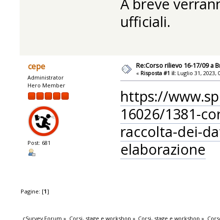
A breve verranno
ufficiali.
Re:Corso rilievo 16-17/09 a Br
cepe
«
Risposta #1 il:
Luglio 31, 2023, 
Administrator
Hero Member
https://www.spe
16026/1381-corso
raccolta-dei-dat
Post: 681
elaborazione
Pagine: [
1
]
cSurvey Forum
»
Corsi, stage e workshop
»
Corsi, stage e workshop
»
Corso