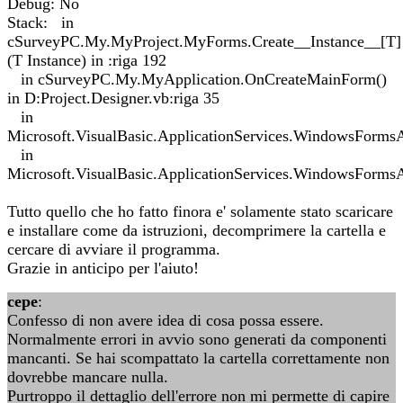
Debug: No
Stack: in
cSurveyPC.My.MyProject.MyForms.Create__Instance__[T]
(T Instance) in :riga 192
in cSurveyPC.My.MyApplication.OnCreateMainForm()
in D:Project.Designer.vb:riga 35
in
Microsoft.VisualBasic.ApplicationServices.WindowsForms
in
Microsoft.VisualBasic.ApplicationServices.WindowsForms
Tutto quello che ho fatto finora e' solamente stato scaricare
e installare come da istruzioni, decomprimere la cartella e
cercare di avviare il programma.
Grazie in anticipo per l'aiuto!
cepe
:
Confesso di non avere idea di cosa possa essere.
Normalmente errori in avvio sono generati da componenti
mancanti. Se hai scompattato la cartella correttamente non
dovrebbe mancare nulla.
Purtroppo il dettaglio dell'errore non mi permette di capire