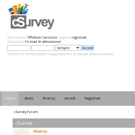
Benvenuto!
Effettua l'accesso
oppure
registrati
.
Hai perso
l'e-mail di attivazione
?
Inserisci il nome utente, la password e la durata della sessione.
Indice
Aiuto
Ricerca
Accedi
Registrati
cSurvey Forum
cSurvey
How to