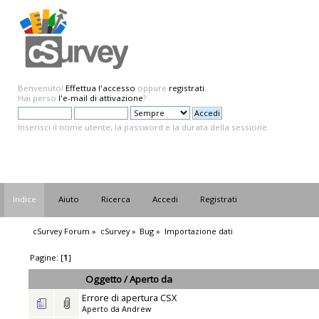
Benvenuto!
Effettua l'accesso
oppure
registrati
.
Hai perso
l'e-mail di attivazione
?
Inserisci il nome utente, la password e la durata della sessione.
Indice
Aiuto
Ricerca
Accedi
Registrati
cSurvey Forum
»
cSurvey
»
Bug
»
Importazione dati
Pagine: [
1
]
Oggetto
/
Aperto da
Errore di apertura CSX
Aperto da
Andrew