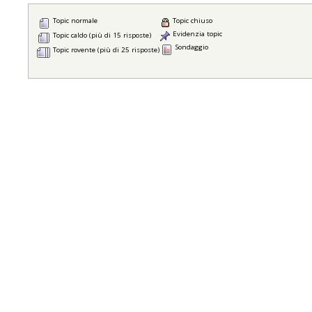
Topic normale
Topic chiuso
Evidenzia topic
Topic caldo (più di 15 risposte)
Sondaggio
Topic rovente (più di 25 risposte)