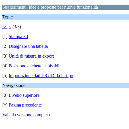
Suggerimenti, idee e proposte per nuove funzionalità
Topic
<<
<
(3/3)
[1]
Stampa 3d
[2]
Disegnare una tabella
[3]
Unità di misura in export
[4]
Posizione etichette capisaldi
[5]
Importazione dati LRUD da PTopo
Navigazione
[0]
Livello superiore
[*]
Pagina precedente
Vai alla versione completa