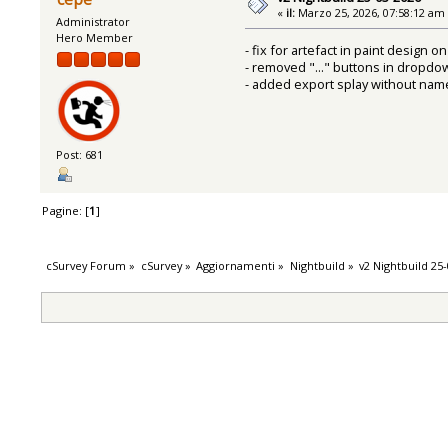
«
il:
Marzo 25, 2026, 07:58:12 am
Administrator
Hero Member
- fix for artefact in paint design
- removed "..." buttons in dropdo
- added export splay without name
Post: 681
Pagine: [
1
]
cSurvey Forum
»
cSurvey
»
Aggiornamenti
»
Nightbuild
»
v2 Nightbuild 25