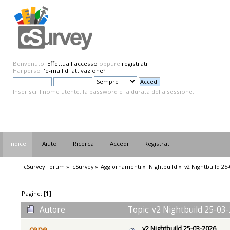
Benvenuto!
Effettua l'accesso
oppure
registrati
.
Hai perso
l'e-mail di attivazione
?
Inserisci il nome utente, la password e la durata della sessione.
Indice
Aiuto
Ricerca
Accedi
Registrati
cSurvey Forum
»
cSurvey
»
Aggiornamenti
»
Nightbuild
»
v2 Nightbuild 25
Pagine: [
1
]
Autore
Topic: v2 Nightbuild 25-03-
v2 Nightbuild 25-03-2026
cepe