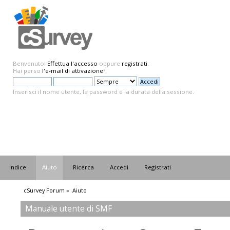
Benvenuto!
Effettua l'accesso
oppure
registrati
.
Hai perso
l'e-mail di attivazione
?
Inserisci il nome utente, la password e la durata della sessione.
Indice
Aiuto
Ricerca
Accedi
Registrati
cSurvey Forum
»
Aiuto
Manuale utente di SMF