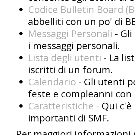
Codice Bulletin Board (
abbelliti con un po' di B
Messaggi Personali
- Gli
i messaggi personali.
Lista degli utenti
- La lis
iscritti di un forum.
Calendario
- Gli utenti 
feste e compleanni con i
Caratteristiche
- Qui c'è 
importanti di SMF.
Per maggiori informazioni 