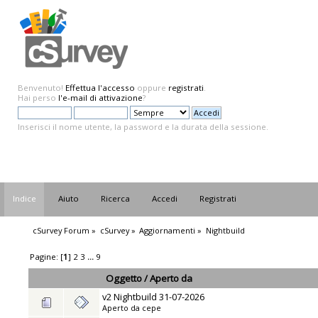
Benvenuto!
Effettua l'accesso
oppure
registrati
.
Hai perso
l'e-mail di attivazione
?
Inserisci il nome utente, la password e la durata della sessione.
Indice
Aiuto
Ricerca
Accedi
Registrati
cSurvey Forum
»
cSurvey
»
Aggiornamenti
»
Nightbuild
Pagine: [
1
]
2
3
...
9
Oggetto
/
Aperto da
v2 Nightbuild 31-07-2026
Aperto da
cepe