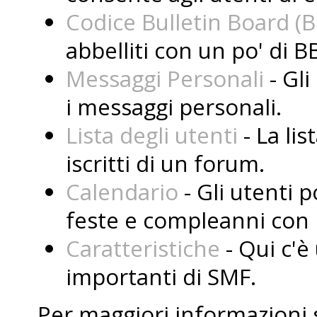
Codice Bulletin Board (
abbelliti con un po' di B
Messaggi Personali
- Gli
i messaggi personali.
Lista degli utenti
- La lis
iscritti di un forum.
Calendario
- Gli utenti 
feste e compleanni con i
Caratteristiche
- Qui c'è 
importanti di SMF.
Per maggiori informazioni 