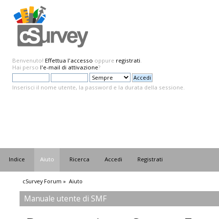
Benvenuto!
Effettua l'accesso
oppure
registrati
.
Hai perso
l'e-mail di attivazione
?
Inserisci il nome utente, la password e la durata della sessione.
Indice
Aiuto
Ricerca
Accedi
Registrati
cSurvey Forum
»
Aiuto
Manuale utente di SMF