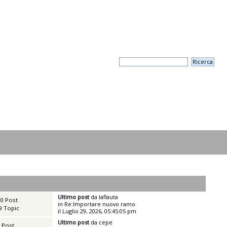
Ultimo post
da
laflauta
0 Post
in
Re:Importare nuovo ramo
9 Topic
il Luglio 29, 2026, 05:45:05 pm
Ultimo post
da
cepe
 Post