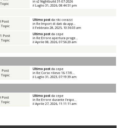
in
v2 Nightbuild 31-07-2026
 Topic
il Luglio 31, 2026, 08:44:51 pm
Ultimo post
da
riki corazzi
8 Post
in
Re:Import di dati da app...
 Topic
il Febbraio 28, 2025, 10:36:03 am
Ultimo post
da
cepe
1 Post
in
Re:Errore apertura proge...
 Topic
il Aprile 08, 2026, 07:56:20 am
Ultimo post
da
cepe
1 Post
in
Re:Corso rilievo 16-17/0...
 Topic
il Luglio 31, 2023, 07:19:39 am
Ultimo post
da
cepe
0 Post
in
Re:Errore durante l'espo...
 Topic
il Aprile 27, 2026, 11:11:11 am