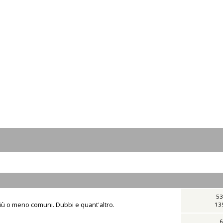
53
iù o meno comuni. Dubbi e quant'altro.
13
6