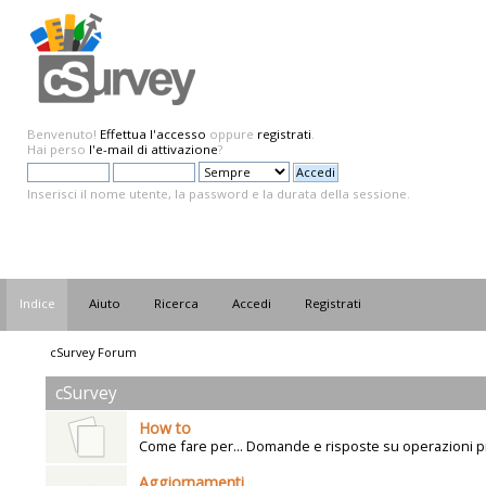
Benvenuto!
Effettua l'accesso
oppure
registrati
.
Hai perso
l'e-mail di attivazione
?
Inserisci il nome utente, la password e la durata della sessione.
Indice
Aiuto
Ricerca
Accedi
Registrati
cSurvey Forum
cSurvey
How to
Come fare per... Domande e risposte su operazioni p
Aggiornamenti