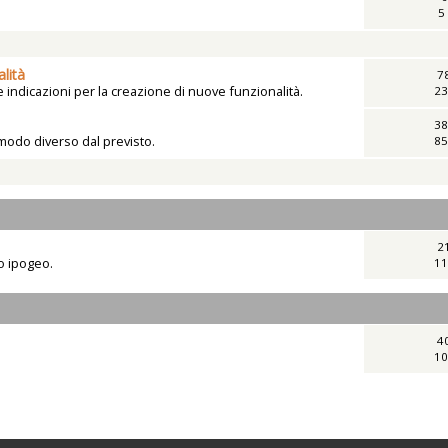
5
lità
7
indicazioni per la creazione di nuove funzionalità.
23
38
 modo diverso dal previsto.
85
2
vo ipogeo.
11
4
10