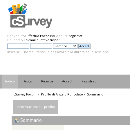
Benvenuto!
Effettua l'accesso
oppure
registrati
.
Hai perso
l'e-mail di attivazione
?
Inserisci il nome utente, la password e la durata della sessione.
Indice
Aiuto
Ricerca
Accedi
Registrati
cSurvey Forum
»
Profilo di Angelo Roncolato
»
Sommario
Informazioni sul profilo
Sommario