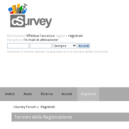
Benvenuto!
Effettua l'accesso
oppure
registrati
.
Hai perso
l'e-mail di attivazione
?
Inserisci il nome utente, la password e la durata della sessione.
Indice
Aiuto
Ricerca
Accedi
Registrati
cSurvey Forum
»
Registrati
Termini della Registrazione