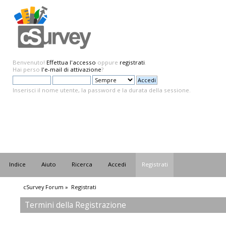
Benvenuto!
Effettua l'accesso
oppure
registrati
.
Hai perso
l'e-mail di attivazione
?
Inserisci il nome utente, la password e la durata della sessione.
Indice
Aiuto
Ricerca
Accedi
Registrati
cSurvey Forum
»
Registrati
Termini della Registrazione