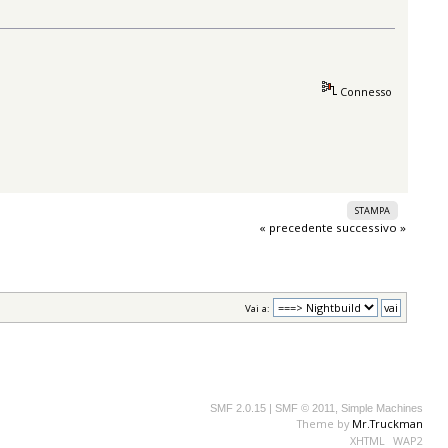
Connesso
STAMPA
« precedente
successivo »
Vai a:
SMF 2.0.15
|
SMF © 2011
,
Simple Machines
Theme by
Mr.Truckman
XHTML
WAP2