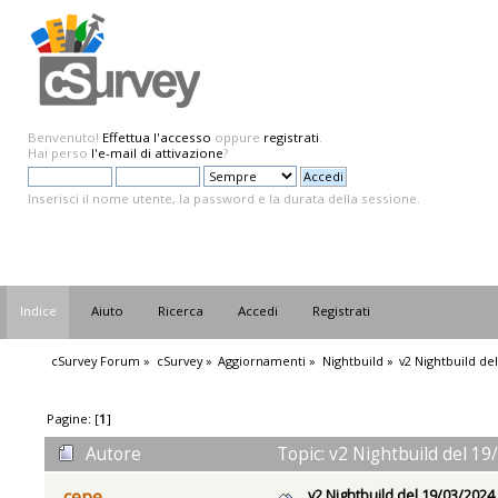
Benvenuto!
Effettua l'accesso
oppure
registrati
.
Hai perso
l'e-mail di attivazione
?
Inserisci il nome utente, la password e la durata della sessione.
Indice
Aiuto
Ricerca
Accedi
Registrati
cSurvey Forum
»
cSurvey
»
Aggiornamenti
»
Nightbuild
»
v2 Nightbuild de
Pagine: [
1
]
Autore
Topic: v2 Nightbuild del 19
v2 Nightbuild del 19/03/2024
cepe