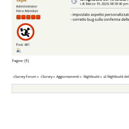
«
il:
Marzo 19, 2024, 08:59:40 pm
Administrator
Hero Member
- impostato aspetto personalizzat
- corretto bug sulla conferma delle
Post: 681
Pagine: [
1
]
cSurvey Forum
»
cSurvey
»
Aggiornamenti
»
Nightbuild
»
v2 Nightbuild de