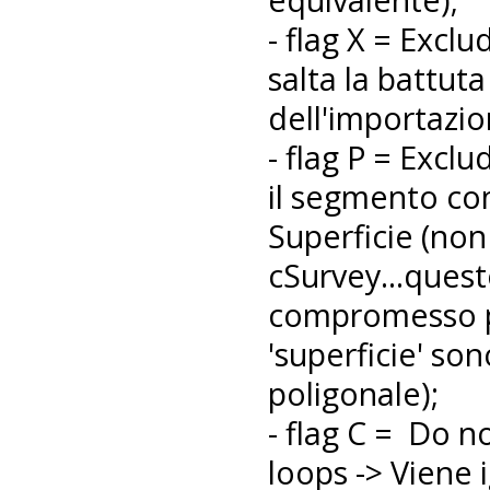
- flag X = Exclu
salta la battut
dell'importazio
- flag P = Excl
il segmento co
Superficie (non
cSurvey...quest
compromesso pe
'superficie' so
poligonale);
- flag C = Do n
loops -> Viene i