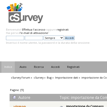
Benvenuto!
Effettua l'accesso
oppure
registrati
.
Hai perso
l'e-mail di attivazione
?
Inserisci il nome utente, la password e la durata della sessione.
Indice
Aiuto
Ricerca
Accedi
Registrati
cSurvey Forum
»
cSurvey
»
Bug
»
Importazione dati
»
importazione da C
Pagine: [
1
]
Autore
Topic: importazione da Com
importazione da Compass
virman