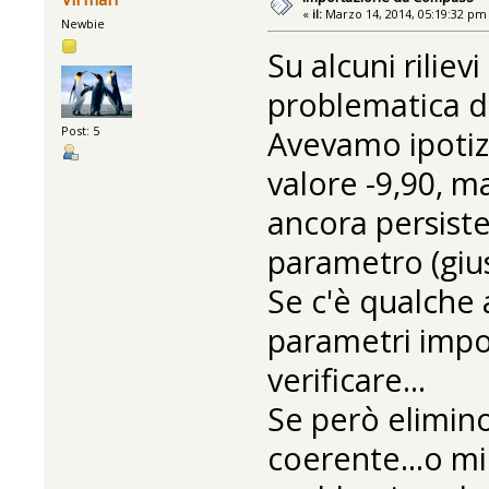
«
il:
Marzo 14, 2014, 05:19:32 pm
Newbie
Su alcuni rilie
problematica di
Post: 5
Avevamo ipotizz
valore -9,90, m
ancora persist
parametro (giu
Se c'è qualche 
parametri impo
verificare...
Se però elimino
coerente...o mi