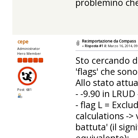
problemino che
Re:importazione da Compass
cepe
«
Risposta #1 il:
Marzo 16, 2014, 09
Administrator
Hero Member
Sto cercando d
'flags' che sono
Allo stato attua
Post: 681
- -9.90 in LRUD 
- flag L = Exclu
calculations -> 
battuta' (il sig
equivalente);