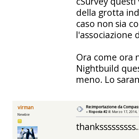
cSurvey questi 
della grotta in
caso non sia c
l'associazione 
Ora come ora n
Nightbuild que
meno. Lo sarann
Re:importazione da Compas
virman
«
Risposta #2 il:
Marzo 17, 2014, 
Newbie
thanksssssssss..