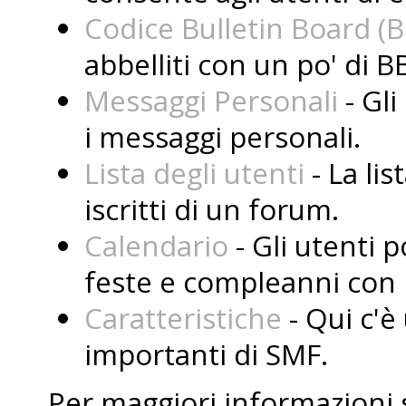
Codice Bulletin Board (
abbelliti con un po' di B
Messaggi Personali
- Gli
i messaggi personali.
Lista degli utenti
- La lis
iscritti di un forum.
Calendario
- Gli utenti 
feste e compleanni con i
Caratteristiche
- Qui c'è 
importanti di SMF.
Per maggiori informazioni 