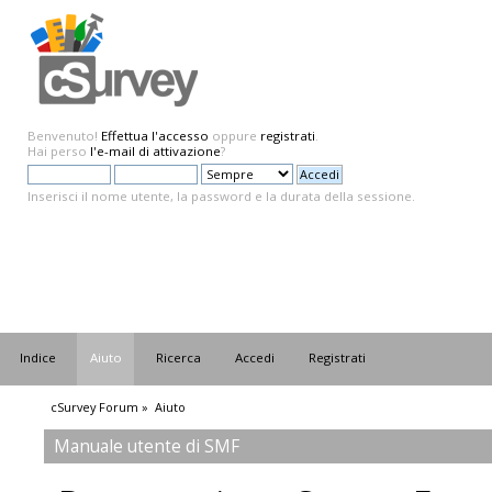
Benvenuto!
Effettua l'accesso
oppure
registrati
.
Hai perso
l'e-mail di attivazione
?
Inserisci il nome utente, la password e la durata della sessione.
Indice
Aiuto
Ricerca
Accedi
Registrati
cSurvey Forum
»
Aiuto
Manuale utente di SMF