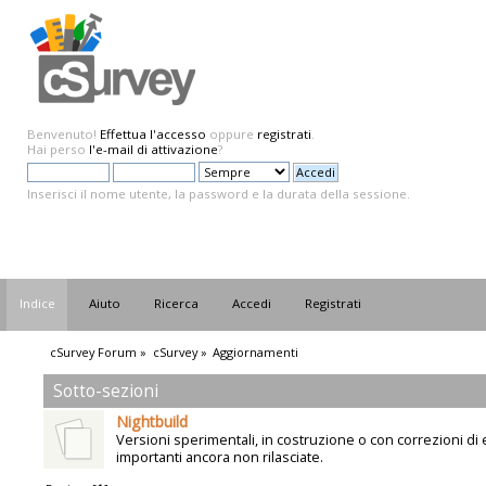
Benvenuto!
Effettua l'accesso
oppure
registrati
.
Hai perso
l'e-mail di attivazione
?
Inserisci il nome utente, la password e la durata della sessione.
Indice
Aiuto
Ricerca
Accedi
Registrati
cSurvey Forum
»
cSurvey
»
Aggiornamenti
Sotto-sezioni
Nightbuild
Versioni sperimentali, in costruzione o con correzioni di 
importanti ancora non rilasciate.