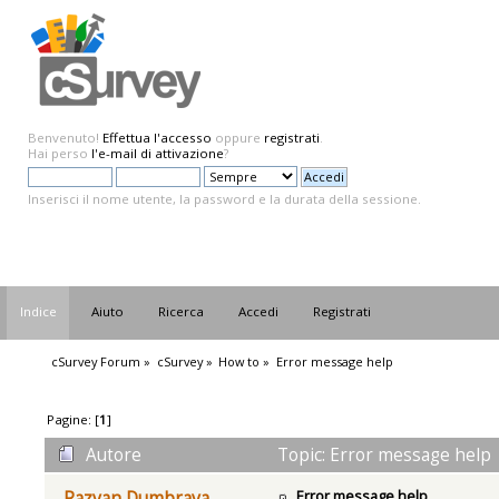
Benvenuto!
Effettua l'accesso
oppure
registrati
.
Hai perso
l'e-mail di attivazione
?
Inserisci il nome utente, la password e la durata della sessione.
Indice
Aiuto
Ricerca
Accedi
Registrati
cSurvey Forum
»
cSurvey
»
How to
»
Error message help
Pagine: [
1
]
Autore
Topic: Error message help 
Error message help
Razvan Dumbrava