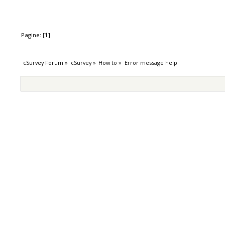
Pagine: [
1
]
cSurvey Forum
»
cSurvey
»
How to
»
Error message help