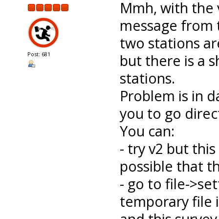
Mmh, with the 
message from t
two stations a
Post: 681
but there is a 
stations.
Problem is in d
you to go direc
You can:
- try v2 but this
possible that t
- go to file->s
temporary file 
and this surve