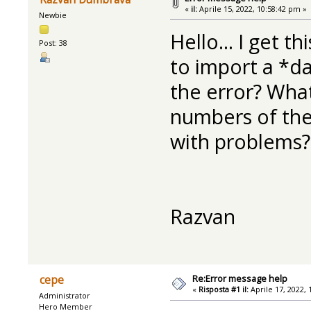
«
il:
Aprile 15, 2022, 10:58:42 pm »
Newbie
Hello... I get 
Post: 38
to import a *da
the error? Wh
numbers of the 
with problems?
Razvan
Re:Error message help
cepe
«
Risposta #1 il:
Aprile 17, 2022, 
Administrator
Hero Member