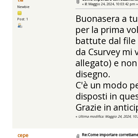
«
il:
Maggio 24, 2024, 10:03:42 pm 
Newbie
Buonasera a tut
Post: 1
per la prima vo
battute dal file
da Csurvey mi v
allegato) e non
disegno.
C'è un modo per
disposti in que
Grazie in antic
«
Ultima modifica: Maggio 24, 2024, 10:
Re:Come importare correttam
cepe