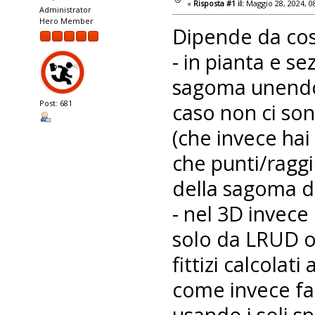
«
Risposta #1 il:
Maggio 28, 2024, 0
Administrator
Hero Member
Dipende da cosa
- in pianta e s
sagoma unendo 
Post: 681
caso non ci son
(che invece hai
che punti/raggi
della sagoma de
- nel 3D invece 
solo da LRUD o
fittizi calcolati
come invece fa
usando i soli sp