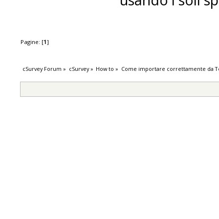
Pagine: [
1
]
cSurvey Forum
»
cSurvey
»
How to
»
Come importare correttamente da T