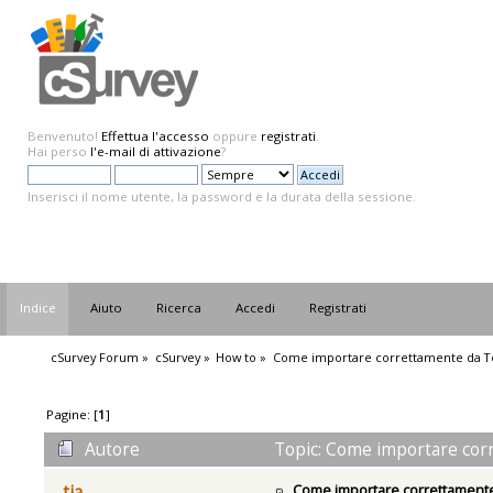
Benvenuto!
Effettua l'accesso
oppure
registrati
.
Hai perso
l'e-mail di attivazione
?
Inserisci il nome utente, la password e la durata della sessione.
Indice
Aiuto
Ricerca
Accedi
Registrati
cSurvey Forum
»
cSurvey
»
How to
»
Come importare correttamente da T
Pagine: [
1
]
Autore
Topic: Come importare corr
Come importare correttament
tia