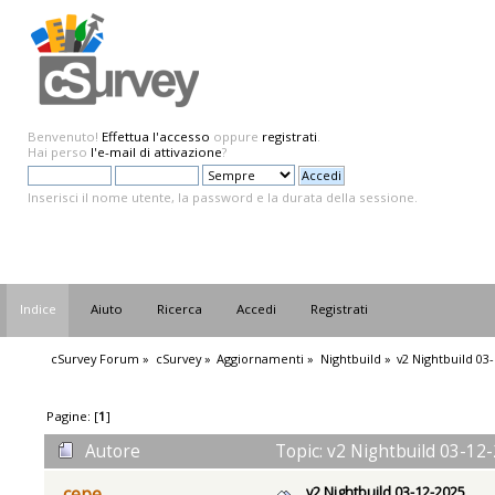
Benvenuto!
Effettua l'accesso
oppure
registrati
.
Hai perso
l'e-mail di attivazione
?
Inserisci il nome utente, la password e la durata della sessione.
Indice
Aiuto
Ricerca
Accedi
Registrati
cSurvey Forum
»
cSurvey
»
Aggiornamenti
»
Nightbuild
»
v2 Nightbuild 03
Pagine: [
1
]
Autore
Topic: v2 Nightbuild 03-12-
v2 Nightbuild 03-12-2025
cepe