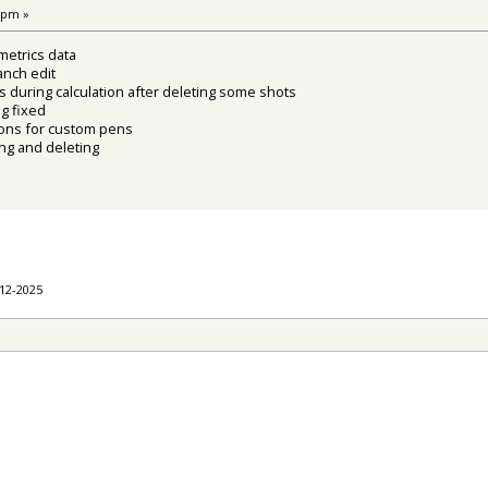
 pm »
metrics data
anch edit
s during calculation after deleting some shots
g fixed
ions for custom pens
ing and deleting
-12-2025