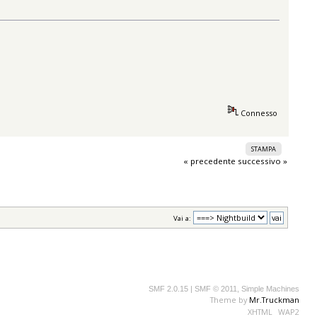
Connesso
STAMPA
« precedente
successivo »
Vai a:
SMF 2.0.15
|
SMF © 2011
,
Simple Machines
Theme by
Mr.Truckman
XHTML
WAP2