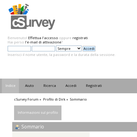
Benvenuto!
Effettua l'accesso
oppure
registrati
.
Hai perso
l'e-mail di attivazione
?
Inserisci il nome utente, la password e la durata della sessione.
Indice
Aiuto
Ricerca
Accedi
Registrati
cSurvey Forum
»
Profilo di Dirk
»
Sommario
Informazioni sul profilo
Sommario