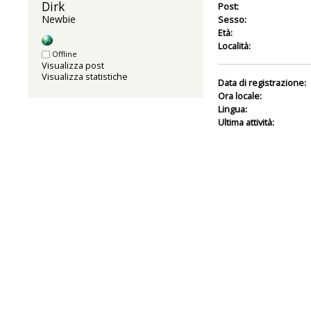
Dirk 
Post:
Newbie
Sesso:
Età:
Località:
Offline
Visualizza post
Visualizza statistiche
Data di registrazione:
Ora locale:
Lingua:
Ultima attività: