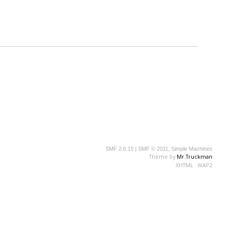
SMF 2.0.15
|
SMF © 2011
,
Simple Machines
Theme by
Mr.Truckman
XHTML
WAP2