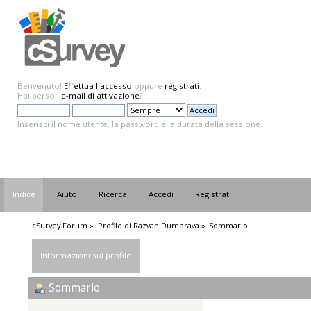
Benvenuto!
Effettua l'accesso
oppure
registrati
.
Hai perso
l'e-mail di attivazione
?
Inserisci il nome utente, la password e la durata della sessione.
Indice
Aiuto
Ricerca
Accedi
Registrati
cSurvey Forum
»
Profilo di Razvan Dumbrava
»
Sommario
Informazioni sul profilo
Sommario