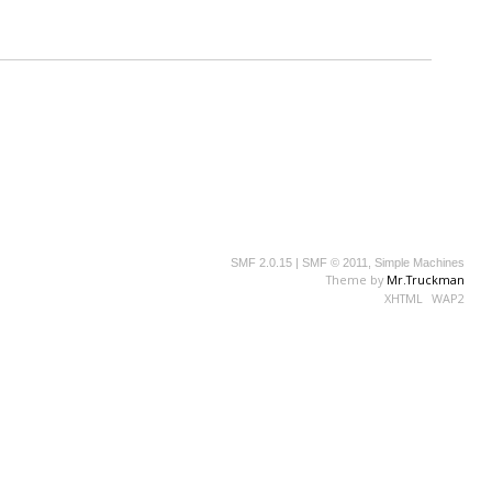
SMF 2.0.15
|
SMF © 2011
,
Simple Machines
Theme by
Mr.Truckman
XHTML
WAP2