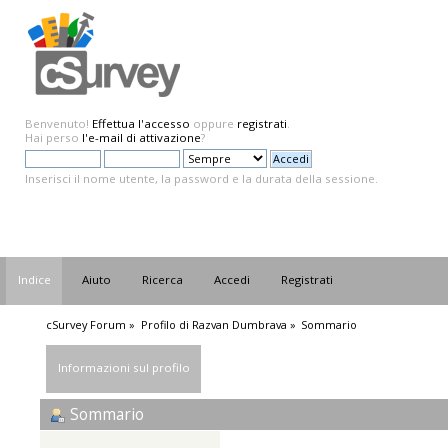
Benvenuto!
Effettua l'accesso
oppure
registrati
.
Hai perso
l'e-mail di attivazione
?
Inserisci il nome utente, la password e la durata della sessione.
Indice
Aiuto
Ricerca
Accedi
Registrati
cSurvey Forum
»
Profilo di Razvan Dumbrava
»
Sommario
Informazioni sul profilo
Sommario