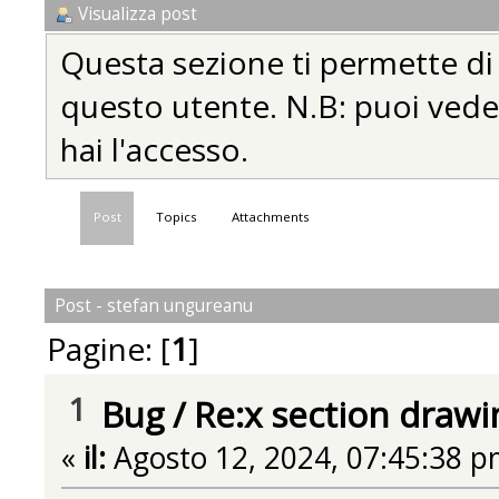
Visualizza post
Questa sezione ti permette di vi
questo utente. N.B: puoi vedere
hai l'accesso.
Post
Topics
Attachments
Post - stefan ungureanu
Pagine: [
1
]
1
Bug
/
Re:x section draw
«
il:
Agosto 12, 2024, 07:45:38 p