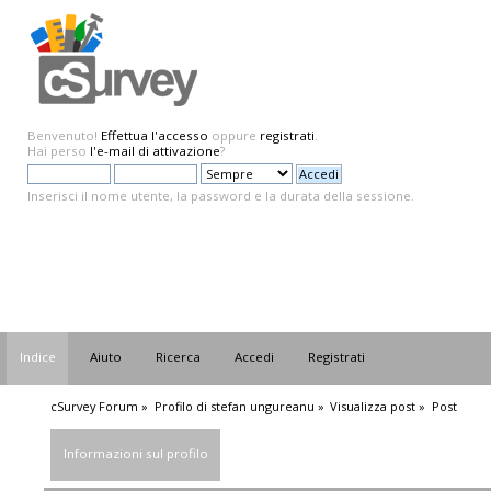
Benvenuto!
Effettua l'accesso
oppure
registrati
.
Hai perso
l'e-mail di attivazione
?
Inserisci il nome utente, la password e la durata della sessione.
Indice
Aiuto
Ricerca
Accedi
Registrati
cSurvey Forum
»
Profilo di stefan ungureanu
»
Visualizza post
»
Post
Informazioni sul profilo