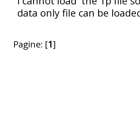
i cannot load the 1p file so
data only file can be loade
Pagine: [
1
]