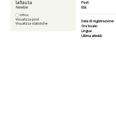
laflauta 
Post:
Newbie
Età:
Offline
Visualizza post
Data di registrazione:
Visualizza statistiche
Ora locale:
Lingua:
Ultima attività: