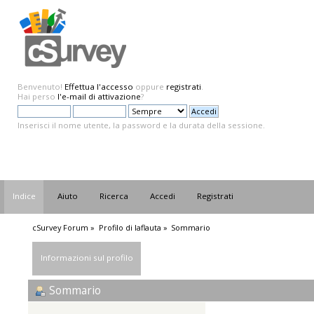
Benvenuto!
Effettua l'accesso
oppure
registrati
.
Hai perso
l'e-mail di attivazione
?
Inserisci il nome utente, la password e la durata della sessione.
Indice
Aiuto
Ricerca
Accedi
Registrati
cSurvey Forum
»
Profilo di laflauta
»
Sommario
Informazioni sul profilo
Sommario