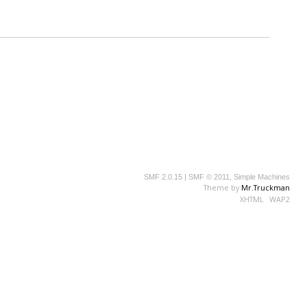
SMF 2.0.15
|
SMF © 2011
,
Simple Machines
Theme by
Mr.Truckman
XHTML
WAP2