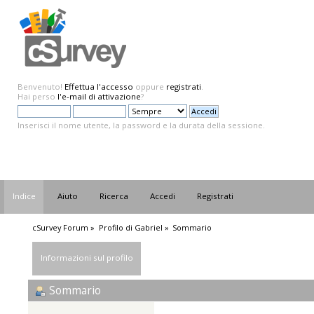
Benvenuto!
Effettua l'accesso
oppure
registrati
.
Hai perso
l'e-mail di attivazione
?
Inserisci il nome utente, la password e la durata della sessione.
Indice
Aiuto
Ricerca
Accedi
Registrati
cSurvey Forum
»
Profilo di Gabriel
»
Sommario
Informazioni sul profilo
Sommario