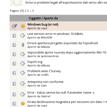
Errori e problemi legati all'esportazione dati verso altri si
Pagine: [
1
]
2
3
...
5
Oggetto
/
Aperto da
Windows bug (or not)
Aperto da
cepe
Last version error in windows 10 64bits
Aperto da
MikelDM
Errore apertura progetto esportato da Topodroid
Aperto da
laflauta
impossibile aprire csurvey dopo aggiornamento Win 10
Aperto da
speleoandrea
Export svg
Aperto da
laflauta
Problemi avvio CSurvey
Aperto da
rxxl85
Anteprima non conforme
Aperto da
Gian
Error : Value cannot be null. Parameter name: s
Aperto da
Gabriel
Errata declinazione magnetica per sessioni con data >
Aperto da
cepe