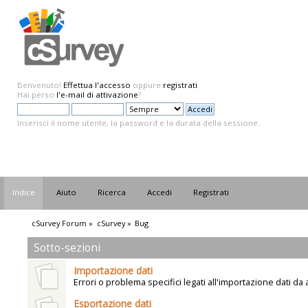
Benvenuto!
Effettua l'accesso
oppure
registrati
.
Hai perso
l'e-mail di attivazione
?
Inserisci il nome utente, la password e la durata della sessione.
Indice
Aiuto
Ricerca
Accedi
Registrati
cSurvey Forum
»
cSurvey
»
Bug
Sotto-sezioni
Importazione dati
Errori o problema specifici legati all'importazione dati da a
Esportazione dati