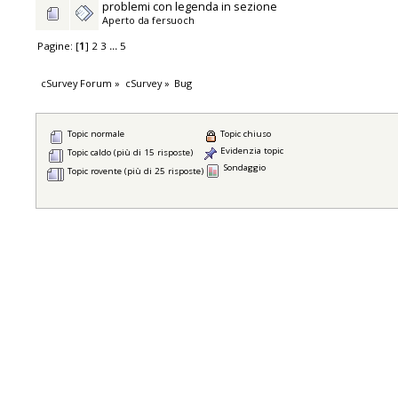
problemi con legenda in sezione
Aperto da
fersuoch
Pagine: [
1
]
2
3
...
5
cSurvey Forum
»
cSurvey
»
Bug
Topic normale
Topic chiuso
Evidenzia topic
Topic caldo (più di 15 risposte)
Sondaggio
Topic rovente (più di 25 risposte)