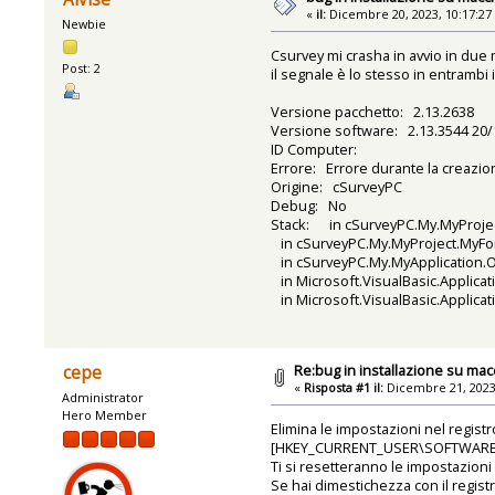
«
il:
Dicembre 20, 2023, 10:17:27
Newbie
Csurvey mi crasha in avvio in due
Post: 2
il segnale è lo stesso in entrambi i
Versione pacchetto: 2.13.2638
Versione software: 2.13.3544 20/1
ID Computer:
Errore: Errore durante la creazion
Origine: cSurveyPC
Debug: No
Stack: in cSurveyPC.My.MyProject
in cSurveyPC.My.MyProject.MyFo
in cSurveyPC.My.MyApplication.On
in Microsoft.VisualBasic.Applic
in Microsoft.VisualBasic.Applic
Re:bug in installazione su macc
cepe
«
Risposta #1 il:
Dicembre 21, 2023
Administrator
Hero Member
Elimina le impostazioni nel registr
[HKEY_CURRENT_USER\SOFTWARE\
Ti si resetteranno le impostazioni
Se hai dimestichezza con il registro