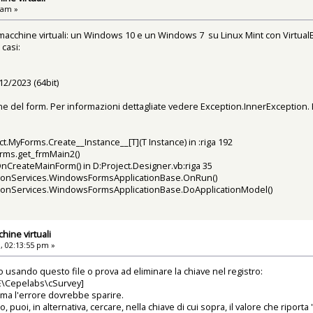
 am »
 macchine virtuali: un Windows 10 e un Windows 7 su Linux Mint con Virtual
 casi:
2/2023 (64bit)
e del form. Per informazioni dettagliate vedere Exception.InnerException. Err
.MyForms.Create__Instance__[T](T Instance) in :riga 192
rms.get_frmMain2()
CreateMainForm() in D:Project.Designer.vb:riga 35
ationServices.WindowsFormsApplicationBase.OnRun()
ationServices.WindowsFormsApplicationBase.DoApplicationModel()
hine virtuali
, 02:13:55 pm »
o usando questo file o prova ad eliminare la chiave nel registro:
Cepelabs\cSurvey]
 ma l'errore dovrebbe sparire.
, puoi, in alternativa, cercare, nella chiave di cui sopra, il valore che riporta