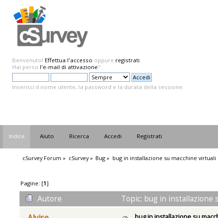
Benvenuto!
Effettua l'accesso
oppure
registrati
.
Hai perso
l'e-mail di attivazione
?
Inserisci il nome utente, la password e la durata della sessione.
Indice
Aiuto
Ricerca
Accedi
Registrati
cSurvey Forum
»
cSurvey
»
Bug
»
bug in installazione su macchine virtuali
Pagine: [
1
]
Autore
Topic: bug in installazione 
bug in installazione su macch
Alvise