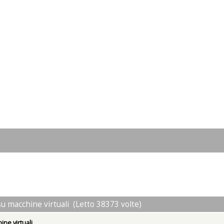
su macchine virtuali (Letto 38373 volte)
ine virtuali