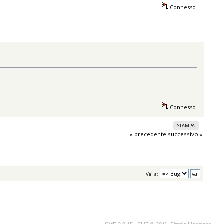
Connesso
Connesso
STAMPA
« precedente
successivo »
Vai a: