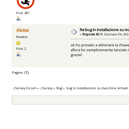
Post: 681
Re:bug in installazione su ma
Alvise
«
Risposta #2 il:
Gennaio 04, 2024
Newbie
ok ho provato a eliminare la chia
Post: 2
allora ho semplicemente lanciato il
grazie!
Pagine: [
1
]
cSurvey Forum
»
cSurvey
»
Bug
»
bug in installazione su macchine virtuali