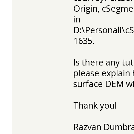
Origin, cSegme
in
D:\Personali\c
1635.
Is there any tu
please explain
surface DEM wi
Thank you!
Razvan Dumbr