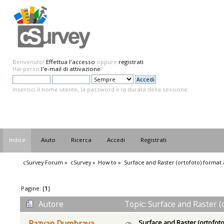
Benvenuto!
Effettua l'accesso
oppure
registrati
.
Hai perso
l'e-mail di attivazione
?
Inserisci il nome utente, la password e la durata della sessione.
Indice
Aiuto
Ricerca
Accedi
Registrati
cSurvey Forum
»
cSurvey
»
How to
»
Surface and Raster (ortofoto) format
Pagine: [
1
]
Autore
Topic: Surface and Raster (
Surface and Raster (ortofot
Razvan Dumbrava