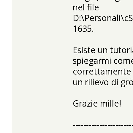
nel file
D:\Personali\c
1635.
Esiste un tuto
spiegarmi come
correttamente 
un rilievo di gr
Grazie mille!
----------------------