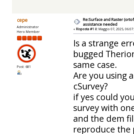
Re:Surface and Raster (orto
cepe
assistance needed
Administrator
«
Risposta #1 il:
Maggio 07, 2025, 06:07
Hero Member
Is a strange er
bugged Therion 
same case.
Post: 681
Are you using 
cSurvey?
if yes could y
survey with one
and the dem fil
reproduce the p