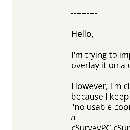
----------------------
----------
Hello,
I'm trying to im
overlay it on a 
However, I'm c
because I keep 
"no usable coo
at
cSurveyPC.cSur