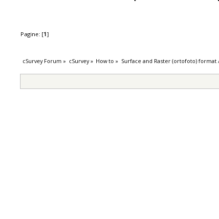
Pagine: [
1
]
cSurvey Forum
»
cSurvey
»
How to
»
Surface and Raster (ortofoto) format