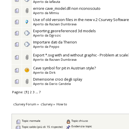
Aperto da
laflauta
errore cave_model.dll non riconosciuto
Aperto da
MImiu
Use of old version files in the new v.2 Csurvey Software
Aperto da
Razvan Dumbrava
Exporting georeferenced 3d models
Aperto da
Dgrozic
Importare dati da Therion
Aperto da
Peppo
Export *.svg with and without graphic - Problem at scale
Aperto da
Razvan Dumbrava
Cave symbol for pit in Austrian style?
Aperto da
Dirk
Dimensione croci degli splay
Aperto da
Dario Candela
Pagine: [
1
]
2
3
...
7
cSurvey Forum
»
cSurvey
»
How to
Topic normale
Topic chiuso
Evidenzia topic
Topic caldo (più di 15 risposte)