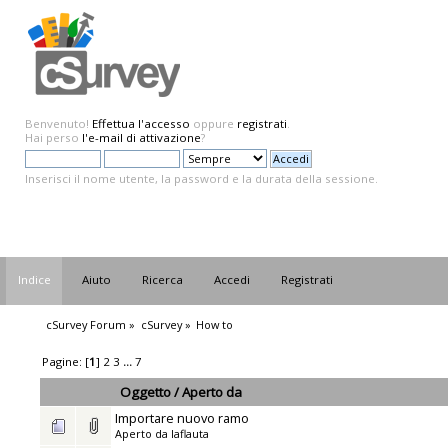
Benvenuto!
Effettua l'accesso
oppure
registrati
.
Hai perso
l'e-mail di attivazione
?
Inserisci il nome utente, la password e la durata della sessione.
Indice
Aiuto
Ricerca
Accedi
Registrati
cSurvey Forum
»
cSurvey
»
How to
Pagine: [
1
]
2
3
...
7
Oggetto
/
Aperto da
Importare nuovo ramo
Aperto da
laflauta