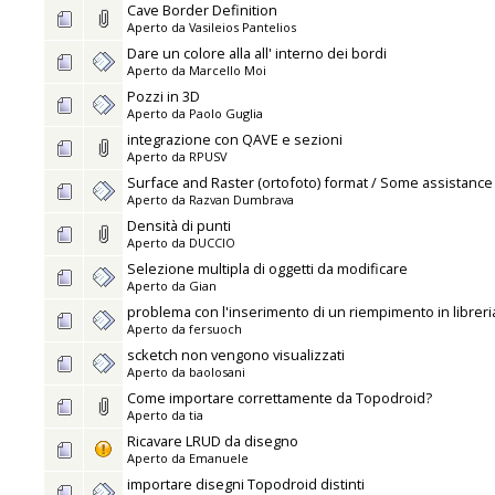
Cave Border Definition
Aperto da
Vasileios Pantelios
Dare un colore alla all' interno dei bordi
Aperto da
Marcello Moi
Pozzi in 3D
Aperto da
Paolo Guglia
integrazione con QAVE e sezioni
Aperto da
RPUSV
Surface and Raster (ortofoto) format / Some assistanc
Aperto da
Razvan Dumbrava
Densità di punti
Aperto da
DUCCIO
Selezione multipla di oggetti da modificare
Aperto da
Gian
problema con l'inserimento di un riempimento in libreri
Aperto da
fersuoch
scketch non vengono visualizzati
Aperto da
baolosani
Come importare correttamente da Topodroid?
Aperto da
tia
Ricavare LRUD da disegno
Aperto da
Emanuele
importare disegni Topodroid distinti