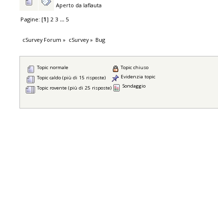
Aperto da
laflauta
Pagine: [
1
]
2
3
...
5
cSurvey Forum
»
cSurvey
»
Bug
Topic normale
Topic chiuso
Evidenzia topic
Topic caldo (più di 15 risposte)
Sondaggio
Topic rovente (più di 25 risposte)