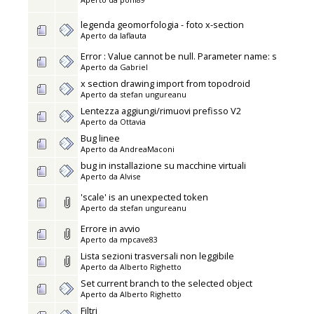
legenda geomorfologia - foto x-section
Aperto da
laflauta
Error : Value cannot be null. Parameter name: s
Aperto da
Gabriel
x section drawing import from topodroid
Aperto da
stefan ungureanu
Lentezza aggiungi/rimuovi prefisso V2
Aperto da
Ottavia
Bug linee
Aperto da
AndreaMaconi
bug in installazione su macchine virtuali
Aperto da
Alvise
'scale' is an unexpected token
Aperto da
stefan ungureanu
Errore in avvio
Aperto da
mpcave83
Lista sezioni trasversali non leggibile
Aperto da
Alberto Righetto
Set current branch to the selected object
Aperto da
Alberto Righetto
Filtri