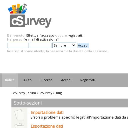
Benvenuto!
Effettua l'accesso
oppure
registrati
.
Hai perso
l'e-mail di attivazione
?
Inserisci il nome utente, la password e la durata della sessione.
Indice
Aiuto
Ricerca
Accedi
Registrati
cSurvey Forum
»
cSurvey
»
Bug
Sotto-sezioni
Importazione dati
Errori o problema specifici legati all'importazione dati da a
Esportazione dati