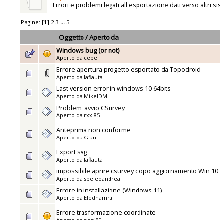
Errori e problemi legati all'esportazione dati verso altri si
Pagine: [
1
]
2
3
...
5
Oggetto
/
Aperto da
Windows bug (or not)
Aperto da
cepe
Errore apertura progetto esportato da Topodroid
Aperto da
laflauta
Last version error in windows 10 64bits
Aperto da
MikelDM
Problemi avvio CSurvey
Aperto da
rxxl85
Anteprima non conforme
Aperto da
Gian
Export svg
Aperto da
laflauta
impossibile aprire csurvey dopo aggiornamento Win 10
Aperto da
speleoandrea
Errore in installazione (Windows 11)
Aperto da
Elednamra
Errore trasformazione coordinate
Aperto da
poni89