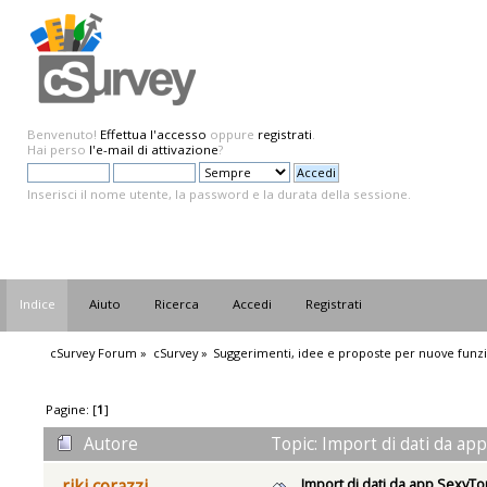
Benvenuto!
Effettua l'accesso
oppure
registrati
.
Hai perso
l'e-mail di attivazione
?
Inserisci il nome utente, la password e la durata della sessione.
Indice
Aiuto
Ricerca
Accedi
Registrati
cSurvey Forum
»
cSurvey
»
Suggerimenti, idee e proposte per nuove funzi
Pagine: [
1
]
Autore
Topic: Import di dati da ap
Import di dati da app SexyT
riki corazzi