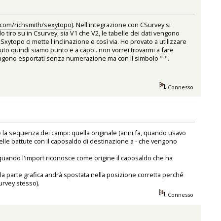
b.com/richsmith/sexytopo
). Nell'integrazione con CSurvey si
o tiro su in Csurvey, sia V1 che V2, le tabelle dei dati vengono
Sxytopo ci mette l'inclinazione e così via. Ho provato a utilizzare
to quindi siamo punto e a capo...non vorrei trovarmi a fare
vengono esportati senza numerazione ma con il simbolo "-".
Connesso
e la sequenza dei campi: quella originale (anni fa, quando usavo
elle battute con il caposaldo di destinazione a - che vengono
n quando l'import riconosce come origine il caposaldo che ha
e la parte grafica andrà spostata nella posizione corretta perché
urvey stesso).
Connesso