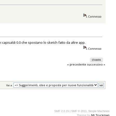
Connesso
 capisaldi 0.0 che spostano lo sketch fatto da altre app.
Connesso
STAMPA
« precedente
successivo »
Vai a:
SMF 2.0.15
|
SMF © 2011
,
Simple Machines
Theme by
Mr.Truckman