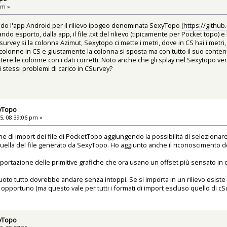
am »
ndo l'app Android per il rilievo ipogeo denominata SexyTopo (
https://githu
 esporto, dalla app, il file .txt del rilievo (tipicamente per Pocket topo) e l
survey si la colonna Azimut, Sexytopo ci mette i metri, dove in CS hai i metri, 
olonne in CS e giustamente la colonna si sposta ma con tutto il suo contenu
ttere le colonne con i dati corretti. Noto anche che gli splay nel Sexytopo 
i stessi problemi di carico in CSurvey?
xyTopo
5, 08:39:06 pm »
e di import dei file di PocketTopo aggiungendo la possibilità di selezionar
quella del file generato da SexyTopo. Ho aggiunto anche il riconoscimento d
i importazione delle primitive grafiche che ora usano un offset più sensato i
 vuoto tutto dovrebbe andare senza intoppi. Se si importa in un rilievo esist
opportuno (ma questo vale per tutti i formati di import escluso quello di cS
xyTopo