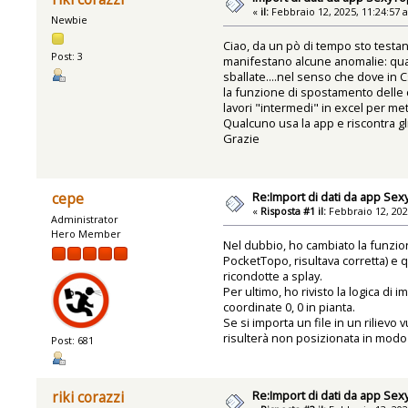
«
il:
Febbraio 12, 2025, 11:24:57 
Newbie
Ciao, da un pò di tempo sto testa
Post: 3
manifestano alcune anomalie: quando
sballate....nel senso che dove in C
la funzione di spostamento delle c
lavori "intermedi" in excel per me
Qualcuno usa la app e riscontra gl
Grazie
Re:Import di dati da app Se
cepe
«
Risposta #1 il:
Febbraio 12, 202
Administrator
Hero Member
Nel dubbio, ho cambiato la funzion
PocketTopo, risultava corretta) e 
ricondotte a splay.
Per ultimo, ho rivisto la logica d
coordinate 0, 0 in pianta.
Se si importa un file in un rilievo
risulterà non posizionata in modo 
Post: 681
Re:Import di dati da app Se
riki corazzi