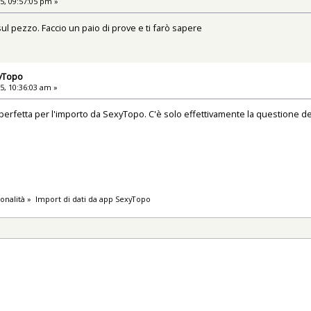
5, 09:57:05 pm »
 pezzo. Faccio un paio di prove e ti farò sapere
xyTopo
5, 10:36:03 am »
perfetta per l'importo da SexyTopo. C'è solo effettivamente la questione dei
onalità
»
Import di dati da app SexyTopo