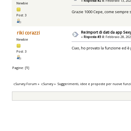
«
Risposta #2 il:
Febbraio 13, 202
Newbie
Grazie 1000 Cepe, come sempre sul
Post: 3
Re:Import di dati da app Se
riki corazzi
«
Risposta #3 il:
Febbraio 28, 202
Newbie
Ciao, ho provato la funzione ed è 
Post: 3
Pagine: [
1
]
cSurvey Forum
»
cSurvey
»
Suggerimenti, idee e proposte per nuove funzi