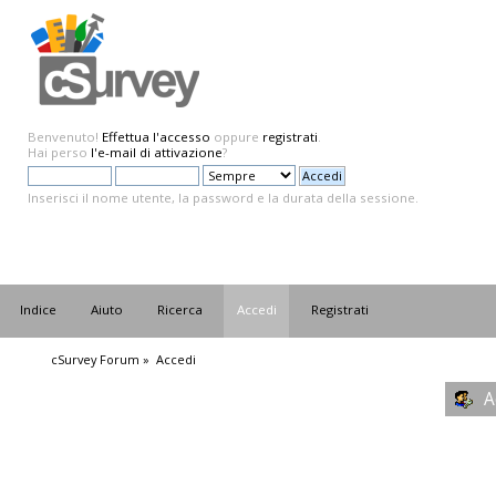
Benvenuto!
Effettua l'accesso
oppure
registrati
.
Hai perso
l'e-mail di attivazione
?
Inserisci il nome utente, la password e la durata della sessione.
Indice
Aiuto
Ricerca
Accedi
Registrati
cSurvey Forum
»
Accedi
A