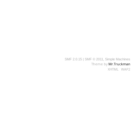
SMF 2.0.15
|
SMF © 2011
,
Simple Machines
Theme by
Mr.Truckman
XHTML
WAP2