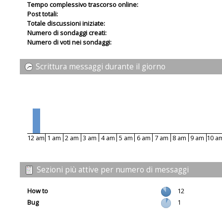
Tempo complessivo trascorso online:
Post totali:
Totale discussioni iniziate:
Numero di sondaggi creati:
Numero di voti nei sondaggi:
Scrittura messaggi durante il giorno
12 am
1 am
2 am
3 am
4 am
5 am
6 am
7 am
8 am
9 am
10 a
Sezioni più attive per numero di messaggi
How to
12
Bug
1