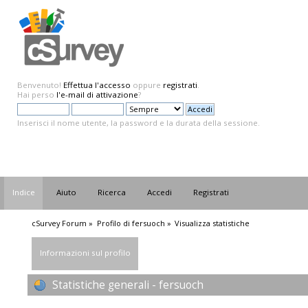
Benvenuto!
Effettua l'accesso
oppure
registrati
.
Hai perso
l'e-mail di attivazione
?
Inserisci il nome utente, la password e la durata della sessione.
Indice
Aiuto
Ricerca
Accedi
Registrati
cSurvey Forum
»
Profilo di fersuoch
»
Visualizza statistiche
Informazioni sul profilo
Statistiche generali - fersuoch