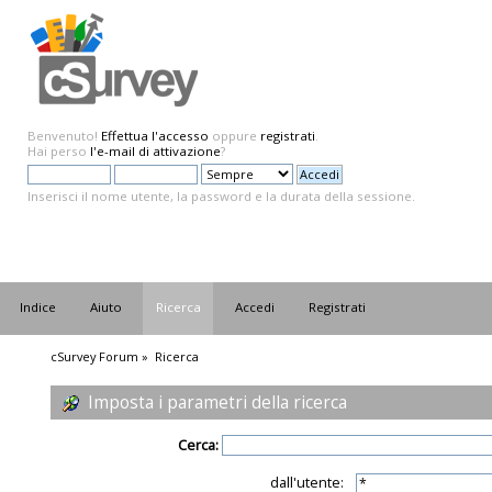
Benvenuto!
Effettua l'accesso
oppure
registrati
.
Hai perso
l'e-mail di attivazione
?
Inserisci il nome utente, la password e la durata della sessione.
Indice
Aiuto
Ricerca
Accedi
Registrati
cSurvey Forum
»
Ricerca
Imposta i parametri della ricerca
Cerca:
dall'utente: