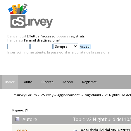
Benvenuto!
Effettua l'accesso
oppure
registrati
.
Hai perso
l'e-mail di attivazione
?
Inserisci il nome utente, la password e la durata della sessione.
Indice
Aiuto
Ricerca
Accedi
Registrati
cSurvey Forum
»
cSurvey
»
Aggiornamenti
»
Nightbuild
»
v2 Nightbuild de
Pagine: [
1
]
Autore
Topic: v2 Nightbuild del 10
v2 Nightbuild del 10/03/2022
cepe