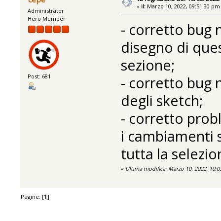
«
il:
Marzo 10, 2022, 09:51:30 pm
Administrator
Hero Member
- corretto bug 
disegno di ques
sezione;
Post: 681
- corretto bug 
degli sketch;
- corretto prob
i cambiamenti s
tutta la selezio
«
Ultima modifica: Marzo 10, 2022, 10:
Pagine: [
1
]