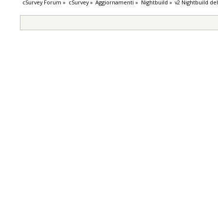
cSurvey Forum
»
cSurvey
»
Aggiornamenti
»
Nightbuild
»
v2 Nightbuild de