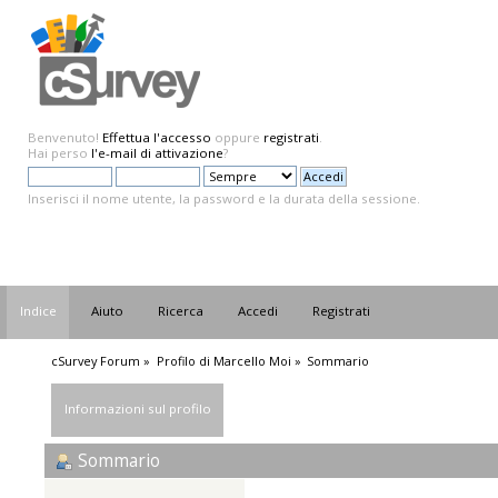
Benvenuto!
Effettua l'accesso
oppure
registrati
.
Hai perso
l'e-mail di attivazione
?
Inserisci il nome utente, la password e la durata della sessione.
Indice
Aiuto
Ricerca
Accedi
Registrati
cSurvey Forum
»
Profilo di Marcello Moi
»
Sommario
Informazioni sul profilo
Sommario