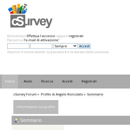
Benvenuto!
Effettua l'accesso
oppure
registrati
.
Hai perso
l'e-mail di attivazione
?
Inserisci il nome utente, la password e la durata della sessione.
Indice
Aiuto
Ricerca
Accedi
Registrati
cSurvey Forum
»
Profilo di Angelo Roncolato
»
Sommario
Informazioni sul profilo
Sommario