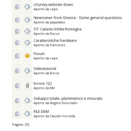
cSurvey website down
Aperto da
cepe
Newcomer from Greece - Some general questions
Aperto da
papadako
OT: Catasto Emilia Romagna
Aperto da
Rocca
Caratteristiche hardware
Aperto da
francesco
Forum
Aperto da
cepe
Videotutorial
Aperto da
Rocca
Errore 122
Aperto da
MV
Sviluppo totale, planimetrico e misurato
Aperto da
Angelo Roncolato
FILE DEM
Aperto da
Claudio Forcella
Pagine: [
1
]