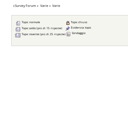
cSurvey Forum
»
Varie
»
Varie
Topic normale
Topic chiuso
Evidenzia topic
Topic caldo (più di 15 risposte)
Sondaggio
Topic rovente (più di 25 risposte)