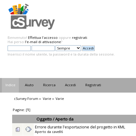
Benvenuto!
Effettua l'accesso
oppure
registrati
.
Hai perso
l'e-mail di attivazione
?
Inserisci il nome utente, la password e la durata della sessione.
Indice
Aiuto
Ricerca
Accedi
Registrati
cSurvey Forum
»
Varie
»
Varie
Pagine: [
1
]
Oggetto
/
Aperto da
Errore durante l'esportazione del progetto in KML
Aperto da
cave86