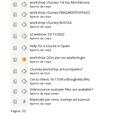
workshop cSurvey 7-8 Giu Monfalcone
Aperto da
cepe
workshop cSurvey FINALMENTESPELEO
Aperto da
cepe
workshop cSurvey NUVOLE
Aperto da
cepe
v2 webinar 23/11/2022
Aperto da
cepe
Help for a course in Spain
Aperto da
cepe
workshop QGis per usi speleologici
Aperto da
cepe
cSurvey workshop at EuroSpeleo?
Aperto da
Dirk
Corso rilievo 16-17/09 a Brisighella (RA)
Aperto da
cepe
Videocourse example files are avalaible?
Aperto da
lipacuevas
Materiale per corsi, esempi ed esercizi
Aperto da
cepe
Pagine: [
1
]