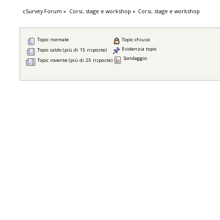
cSurvey Forum
»
Corsi, stage e workshop
»
Corsi, stage e workshop
Topic normale
Topic chiuso
Evidenzia topic
Topic caldo (più di 15 risposte)
Sondaggio
Topic rovente (più di 25 risposte)