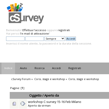
Benvenuto!
Effettua l'accesso
oppure
registrati
.
Hai perso
l'e-mail di attivazione
?
Inserisci il nome utente, la password e la durata della sessione.
Indice
Aiuto
Ricerca
Accedi
Registrati
cSurvey Forum
»
Corsi, stage e workshop
»
Corsi, stage e workshop
Pagine: [
1
]
Oggetto
/
Aperto da
workshop C-survey 15-16 Feb Milano
Aperto da
virman