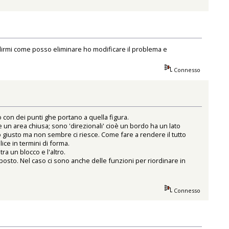
a dirmi come posso eliminare ho modificare il problema e
Connesso
con dei punti ghe portano a quella figura.
 un area chiusa; sono 'direzionali' cioè un bordo ha un lato
erso giusto ma non sembre ci riesce. Come fare a rendere il tutto
ice in termini di forma.
ra un blocco e l'altro.
 posto. Nel caso ci sono anche delle funzioni per riordinare in
Connesso