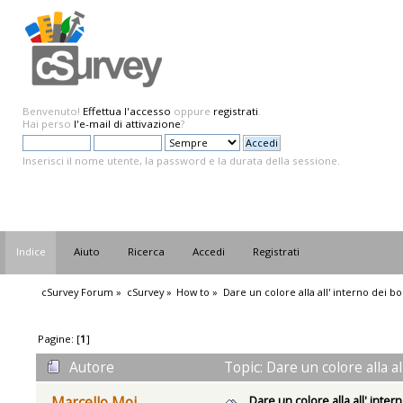
Benvenuto!
Effettua l'accesso
oppure
registrati
.
Hai perso
l'e-mail di attivazione
?
Inserisci il nome utente, la password e la durata della sessione.
Indice
Aiuto
Ricerca
Accedi
Registrati
cSurvey Forum
»
cSurvey
»
How to
»
Dare un colore alla all' interno dei bo
Pagine: [
1
]
Autore
Topic: Dare un colore alla al
Dare un colore alla all' inter
Marcello Moi