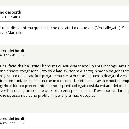
rno dei bordi
 10:11:18 am »
tue indicazioni, ma quello che ne e scaturito e questo. ( Vedi allegato ) S
razie Marcello
terno dei bordi
6, 12:17:41 pm »
dal fatto che hai unito i bordi ma questi disegnano un area incongruente o 
no essere congruenti (lato dx e lato sx, sopra o sotto) in modo da generare
rno' (il vuoto della cavità); il programma cerca di capire, quando disegni il v
ratti enormi. Limitati a qualche m o decina di metri se la cavità è molto sempl
garlo al blocco precedente usando i punti collegati cosi da evitare dei buchi t
 e verifica quali punti creato quel problema poi elimiinali. Dovrebbe andare a
 che spesso risolvono problemi, però, più macroscopici.
.
terno dei bordi
6, 05:30:11 pm »