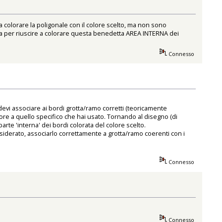
a colorare la poligonale con il colore scelto, ma non sono
etta per riuscire a colorare questa benedetta AREA INTERNA dei
Connesso
devi associare ai bordi grotta/ramo corretti (teoricamente
colore a quello specifico che hai usato. Tornando al disegno (di
arte 'interna' dei bordi colorata del colore scelto.
siderato, associarlo correttamente a grotta/ramo coerenti con i
Connesso
Connesso