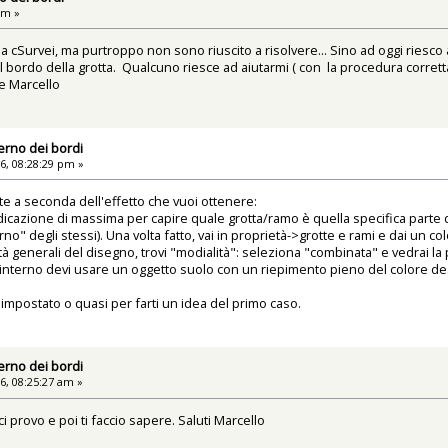
am »
a cSurvei, ma purtroppo non sono riuscito a risolvere... Sino ad oggi riesco 
 del bordo della grotta. Qualcuno riesce ad aiutarmi ( con la procedura corr
e Marcello
terno dei bordi
6, 08:28:29 pm »
te a seconda dell'effetto che vuoi ottenere:
indicazione di massima per capire quale grotta/ramo è quella specifica parte 
erno" degli stessi). Una volta fatto, vai in proprietà->grotte e rami e dai un 
tà generali del disegno, trovi "modialità": seleziona "combinata" e vedrai la p
l'interno devi usare un oggetto suolo con un riepimento pieno del colore de
ià impostato o quasi per farti un idea del primo caso.
terno dei bordi
6, 08:25:27 am »
i provo e poi ti faccio sapere. Saluti Marcello