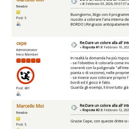
«
il:
Febbraio 03, 2026, 09:07:37 
Newbie
Buongiorno, litigo con il programm
Post: 5
riuscito a colorare l'aria interna
BORDO ) Ringrazio anticipatament
Re:Dare un colore alla all' in
cepe
«
Risposta #1 il:
Febbraio 10, 202
Administrator
Hero Member
In realtà la domanda ha più rispos
- se l'obiettivo è colorarla come 
coerenti con la poligonale "all'int
pianta o di sezione), nelle proprie
- se invece vuoi colorare proprio 
bordi ed il gioco è fatto.
Guarda gli esempi, li trovi tutto g
Post: 681
Re:Dare un colore alla all' in
Marcello Moi
«
Risposta #2 il:
Febbraio 12, 202
Newbie
Grazie Cepe, con queste dritte io c
Post: 5