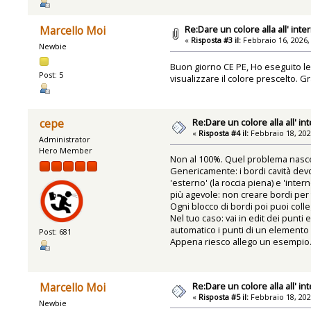
Re:Dare un colore alla all' inte
Marcello Moi
«
Risposta #3 il:
Febbraio 16, 2026,
Newbie
Buon giorno CE PE, Ho eseguito le 
Post: 5
visualizzare il colore prescelto. G
Re:Dare un colore alla all' in
cepe
«
Risposta #4 il:
Febbraio 18, 202
Administrator
Hero Member
Non al 100%. Quel problema nasce 
Genericamente: i bordi cavità devo
'esterno' (la roccia piena) e 'inte
più agevole: non creare bordi per t
Ogni blocco di bordi poi puoi colle
Nel tuo caso: vai in edit dei punti
automatico i punti di un elemento
Post: 681
Appena riesco allego un esempio
Re:Dare un colore alla all' in
Marcello Moi
«
Risposta #5 il:
Febbraio 18, 202
Newbie