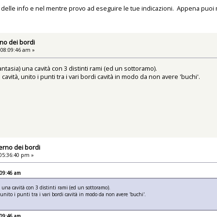
o delle info e nel mentre provo ad eseguire le tue indicazioni. Appena pu
rno dei bordi
 08:09:46 am »
antasia) una cavità con 3 distinti rami (ed un sottoramo).
ità, unito i punti tra i vari bordi cavità in modo da non avere 'buchi'.
terno dei bordi
05:36:40 pm »
:09:46 am
) una cavità con 3 distinti rami (ed un sottoramo).
nito i punti tra i vari bordi cavità in modo da non avere 'buchi'.
:09:46 am