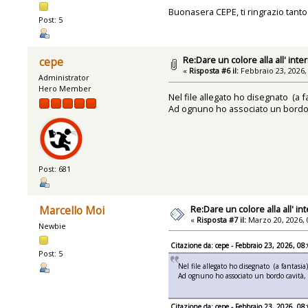
Buonasera CEPE, ti ringrazio tant
Post: 5
Re:Dare un colore alla all' inte
cepe
«
Risposta #6 il:
Febbraio 23, 2026,
Administrator
Hero Member
Nel file allegato ho disegnato (a f
Ad ognuno ho associato un bordo cav
Post: 681
Re:Dare un colore alla all' in
Marcello Moi
«
Risposta #7 il:
Marzo 20, 2026, 
Newbie
Citazione da: cepe - Febbraio 23, 2026, 08
Post: 5
Nel file allegato ho disegnato (a fantasia
Ad ognuno ho associato un bordo cavità, u
Citazione da: cepe - Febbraio 23, 2026, 08