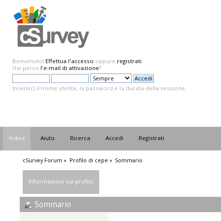
Benvenuto!
Effettua l'accesso
oppure
registrati
.
Hai perso
l'e-mail di attivazione
?
Inserisci il nome utente, la password e la durata della sessione.
Indice
Aiuto
Ricerca
Accedi
Registrati
cSurvey Forum
»
Profilo di cepe
»
Sommario
Informazioni sul profilo
Sommario