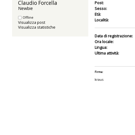
Claudio Forcella 
Post:
Newbie
Sesso:
Età:
Offline
Località:
Visualizza post
Visualizza statistiche
Data di registrazione:
Ora locale:
Lingua:
Ultima attività:
Firma:
kraus