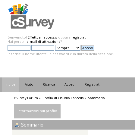
Benvenuto!
Effettua l'accesso
oppure
registrati
.
Hai perso
l'e-mail di attivazione
?
Inserisci il nome utente, la password e la durata della sessione.
Indice
Aiuto
Ricerca
Accedi
Registrati
cSurvey Forum
»
Profilo di Claudio Forcella
»
Sommario
Informazioni sul profilo
Sommario