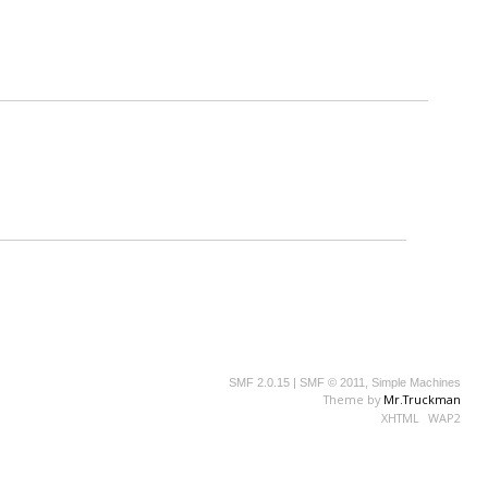
SMF 2.0.15
|
SMF © 2011
,
Simple Machines
Theme by
Mr.Truckman
XHTML
WAP2